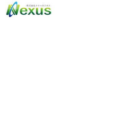
S
U
S
T
A
I
N
A
B
L
E
T
R
U
E
G
D
P
医薬品の適正流通を極める。
私達の想い