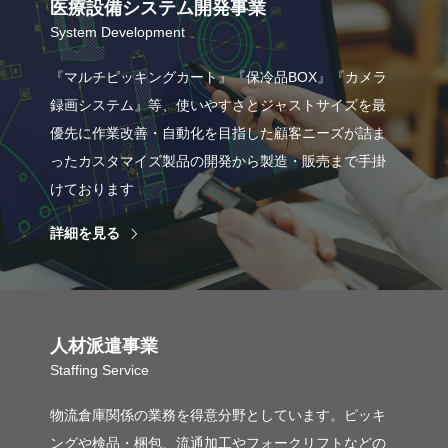
医療設備システム開発事業
System Development
『マルチピッキングカート』『保冷品BOX』『カメラ
録画システム』等、使いやすさとジャストサイズを最
優先に作業改善・自動化を目指した顧客ニーズが詰ま
ったカスタマイズ製品の開発から製造・販売まで手掛
けております
詳細を見る
人材派遣事業
Staffing Service
物流倉庫関係の業務を得意分野としています。ピッキ
ングや検品・梱包、流通加工やフォークリフトなどの