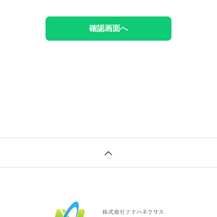
出来ない状態での開示・提供する場合
を求められた場合
保護のために必要な場合に、ご本人の同意を得ることが困難である場合
がが法令の定める事務を実施協力への必要上、お客様の同意を得ることにより
きましては、個人の権利を尊重し、ご本人からの開示・訂正・利用停止・削除
やかに対応致します。
扱いについて
下「当社」は、予め利用目的をお知らせし、ご利用者様からの同意をいただい