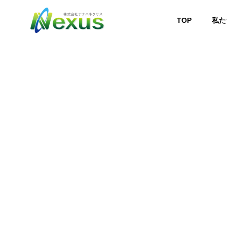
TOP
私た