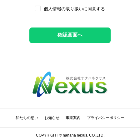
させます。
個人情報の取り扱いに同意する
情報の開示
当社は、外部へ業務提供・委託する場合、および以下のいずれ
かに該当する場合を除き、個人情報を第三者へ開示・提供しま
せん。
ご本人の同意を頂いている場合
ご本人を識別することが出来ない状態での開示・提供す
る場合
法令に基づき開示・提供を求められた場合
生命、身体または財産の保護のために必要な場合に、ご
本人の同意を得ることが困難である場合
国または地方公共団体等がが法令の定める事務を実施協
力への必要上、お客様の同意を得ることにより当該事務
の遂行に支障を及ぼす可能性がある場合
個人情報の削除など
私たちの想い
お知らせ
事業案内
プライバシーポリシー
弊社が保有する個人情報につきましては、個人の権利を尊重
COPYRIGHT © nanaha nexus. CO.,LTD.
し、ご本人からの開示・訂正・利用停止・削除等のご請求は、